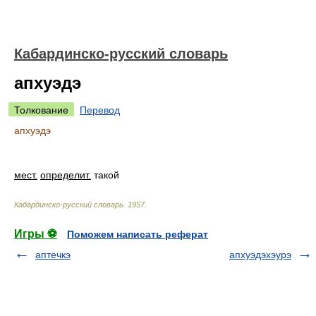
Кабардинско-русский словарь
апхуэдэ
Толкование
Перевод
апхуэдэ
мест.
определит.
такой
Кабардинско-русский словарь
.
1957
.
Игры ⚽
Поможем написать реферат
аптечкэ
апхуэдэхэурэ